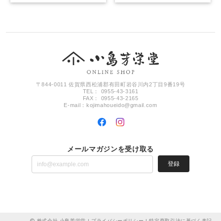
〒844-0011 佐賀県西松浦郡有田町岩谷川内2丁目9番19号
TEL： 0955-43-3161
FAX： 0955-43-2165
E-mail：
kojimahoueido@gmail.com
メールマガジンを受け取る
登録
株式会社 小島芳栄堂 |
プライバシーポリシー
|
特定商取引法に基づく表記