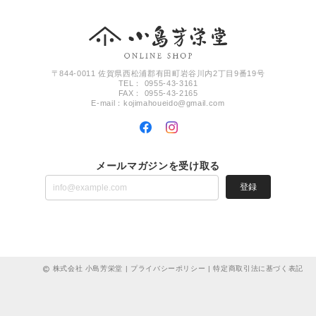
〒844-0011 佐賀県西松浦郡有田町岩谷川内2丁目9番19号
TEL： 0955-43-3161
FAX： 0955-43-2165
E-mail：
kojimahoueido@gmail.com
メールマガジンを受け取る
登録
株式会社 小島芳栄堂 |
プライバシーポリシー
|
特定商取引法に基づく表記