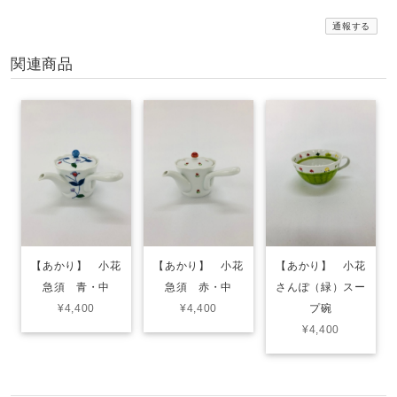
通報する
関連商品
【あかり】 小花
【あかり】 小花
【あかり】 小花
急須 青・中
急須 赤・中
さんぽ（緑）スー
¥4,400
¥4,400
プ碗
¥4,400