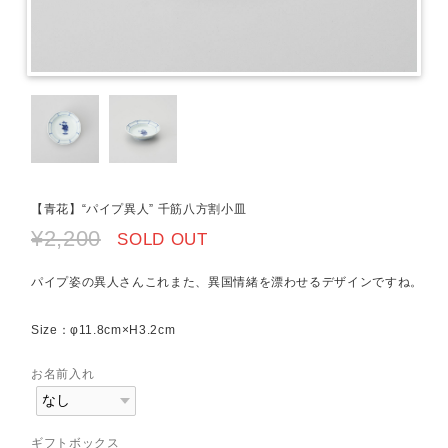
【青花】“パイプ異人” 千筋八方割小皿
¥2,200
SOLD OUT
パイプ姿の異人さんこれまた、異国情緒を漂わせるデザインですね。
Size：φ11.8cm×H3.2cm
お名前入れ
ギフトボックス