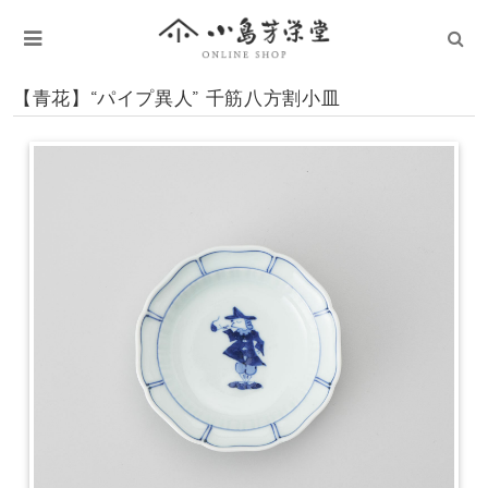
【青花】“パイプ異人” 千筋八方割小皿