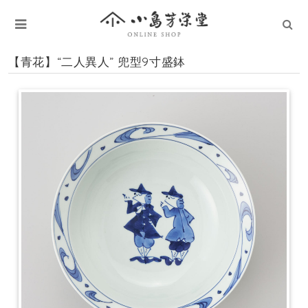
【青花】“二人異人” 兜型9寸盛鉢