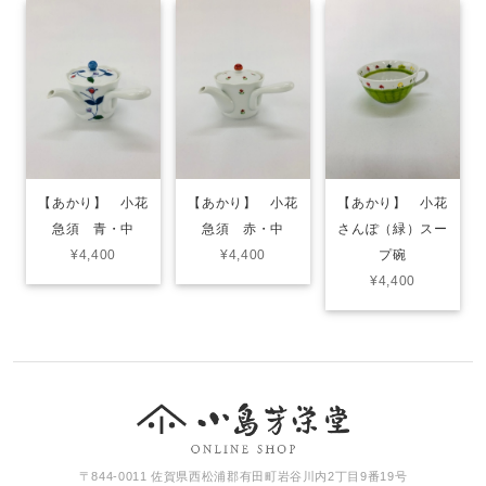
【あかり】 小花
【あかり】 小花
【あかり】 小花
急須 青・中
急須 赤・中
さんぽ（緑）スー
¥4,400
¥4,400
プ碗
¥4,400
〒844-0011 佐賀県西松浦郡有田町岩谷川内2丁目9番19号