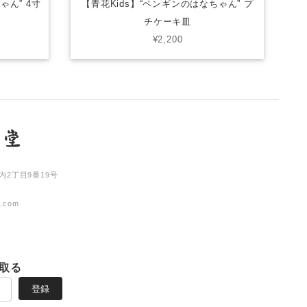
ゃん” 4寸
【青花Kids】“ペンギンのはなちゃん” プ
チケーキ皿
¥2,200
内2丁目9番19号
l.com
取る
登録