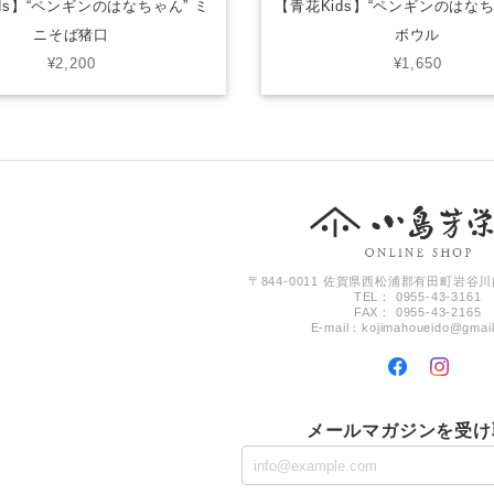
ds】“ペンギンのはなちゃん” ミ
【青花Kids】“ペンギンのはなち
ニそば猪口
ボウル
¥2,200
¥1,650
〒844-0011 佐賀県西松浦郡有田町岩谷川
TEL： 0955-43-3161
FAX： 0955-43-2165
E-mail：
kojimahoueido@gmai
メールマガジンを受け