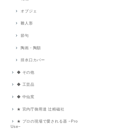
オブジェ
雛人形
節句
陶画・陶額
排水口カバー
◆ その他
◆ 工芸品
◆ 中仙窯
★ 宮内庁御用達 辻精磁社
★ プロの現場で愛される器 −Pro
Use−