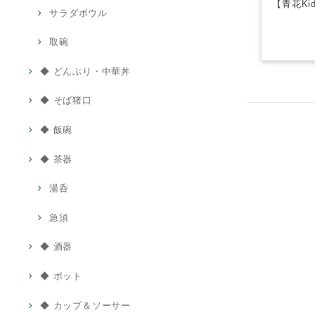
【青花Ki
サラダボウル
取碗
◆ どんぶり・中華丼
◆ そば猪口
◆ 飯碗
◆ 茶器
湯呑
急須
◆ 酒器
◆ ポット
◆ カップ＆ソーサー