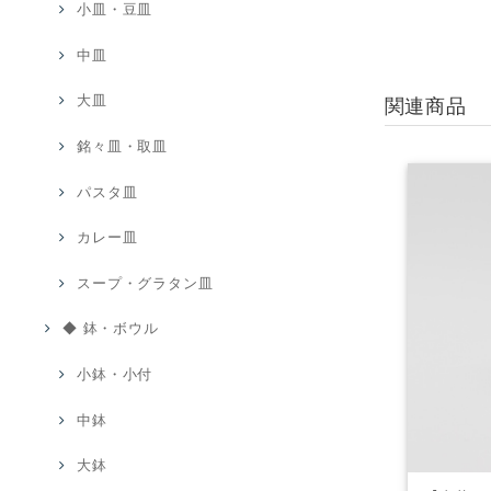
小皿・豆皿
中皿
大皿
関連商品
銘々皿・取皿
パスタ皿
カレー皿
スープ・グラタン皿
◆ 鉢・ボウル
小鉢・小付
中鉢
大鉢