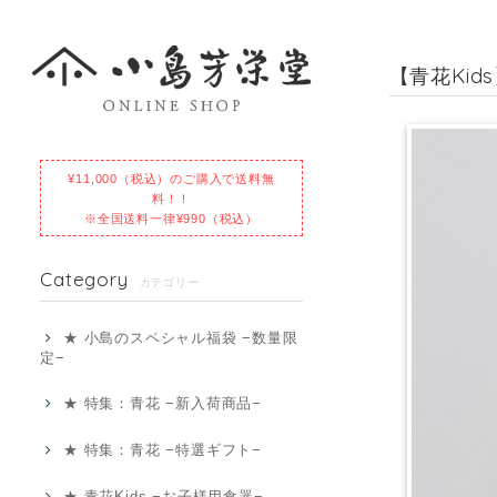
【青花Kid
¥11,000（税込）のご購入で送料無
料！！
※全国送料一律¥990（税込）
Category
カテゴリー
★ 小島のスペシャル福袋 −数量限
定−
★ 特集：青花 −新入荷商品−
★ 特集：青花 −特選ギフト−
★ 青花Kids −お子様用食器−