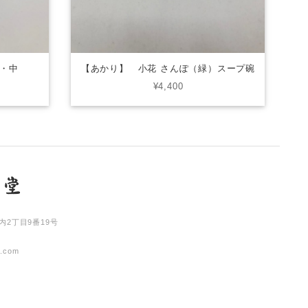
・中
【あかり】 小花 さんぽ（緑）スープ碗
¥4,400
内2丁目9番19号
l.com