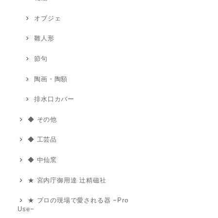
オブジェ
雛人形
節句
陶画・陶額
排水口カバー
◆ その他
◆ 工芸品
◆ 中仙窯
★ 宮内庁御用達 辻精磁社
★ プロの現場で愛される器 −Pro
Use−