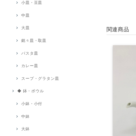
小皿・豆皿
中皿
大皿
関連商品
銘々皿・取皿
パスタ皿
カレー皿
スープ・グラタン皿
◆ 鉢・ボウル
小鉢・小付
中鉢
大鉢