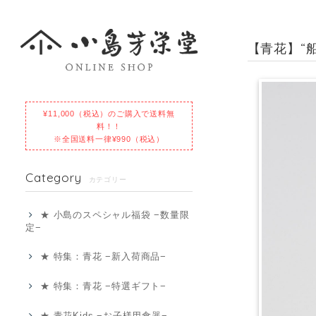
【青花】“
¥11,000（税込）のご購入で送料無
料！！
※全国送料一律¥990（税込）
Category
カテゴリー
★ 小島のスペシャル福袋 −数量限
定−
★ 特集：青花 −新入荷商品−
★ 特集：青花 −特選ギフト−
★ 青花Kids −お子様用食器−