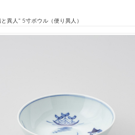
船と異人” 5寸ボウル（便り異人）