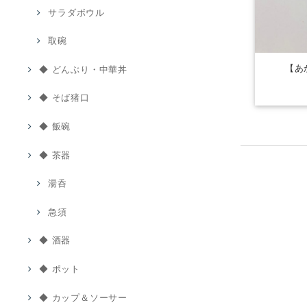
サラダボウル
取碗
【あ
◆ どんぶり・中華丼
◆ そば猪口
◆ 飯碗
◆ 茶器
湯呑
急須
◆ 酒器
◆ ポット
◆ カップ＆ソーサー