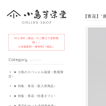
【青花】“
¥11,000（税込）のご購入で送料無
料！！
※全国送料一律¥990（税込）
Category
カテゴリー
★ 小島のスペシャル福袋 −数量限
定−
★ 特集：青花 −新入荷商品−
★ 特集：青花 −特選ギフト−
★ 青花Kids −お子様用食器−