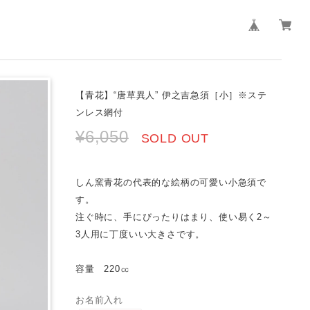
【青花】“唐草異人” 伊之吉急須［小］※ステ
ンレス網付
¥6,050
SOLD OUT
しん窯青花の代表的な絵柄の可愛い小急須で
す。
注ぐ時に、手にぴったりはまり、使い易く2～
3人用に丁度いい大きさです。
容量 220㏄
お名前入れ