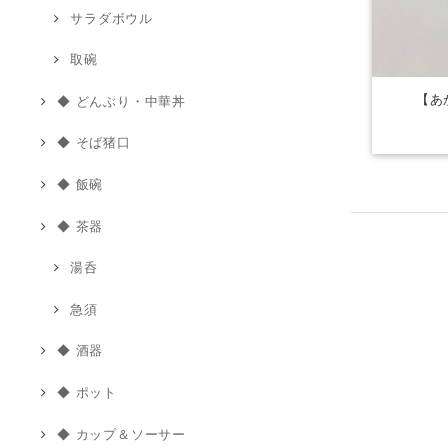
サラダボウル
取碗
【あ
◆ どんぶり・中華丼
◆ そば猪口
◆ 飯碗
◆ 茶器
湯呑
急須
◆ 酒器
◆ ポット
◆ カップ＆ソーサー