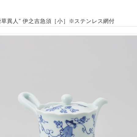
唐草異人” 伊之吉急須［小］※ステンレス網付