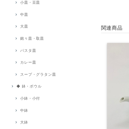
小皿・豆皿
中皿
大皿
関連商品
銘々皿・取皿
パスタ皿
カレー皿
スープ・グラタン皿
◆ 鉢・ボウル
小鉢・小付
中鉢
大鉢