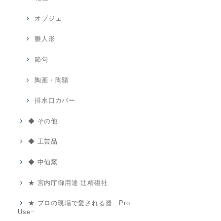
オブジェ
雛人形
節句
陶画・陶額
排水口カバー
◆ その他
◆ 工芸品
◆ 中仙窯
★ 宮内庁御用達 辻精磁社
★ プロの現場で愛される器 −Pro
Use−