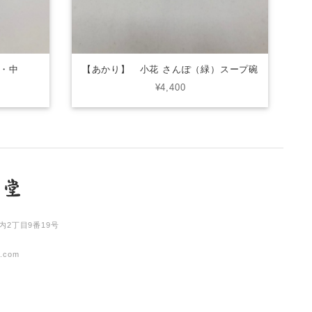
・中
【あかり】 小花 さんぽ（緑）スープ碗
¥4,400
内2丁目9番19号
l.com