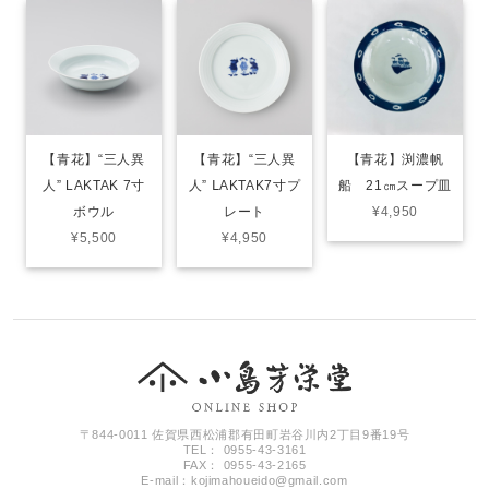
【青花】“三人異
【青花】“三人異
【青花】渕濃帆
人” LAKTAK 7寸
人” ⅬAKTAK7寸プ
船 21㎝スープ皿
ボウル
レート
¥4,950
¥5,500
¥4,950
〒844-0011 佐賀県西松浦郡有田町岩谷川内2丁目9番19号
TEL： 0955-43-3161
FAX： 0955-43-2165
E-mail：
kojimahoueido@gmail.com