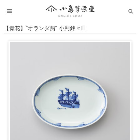
【青花】“オランダ船” 小判銘々皿