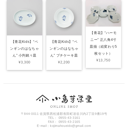
【青花】“ハーモ
ニー” 正八角4寸
【青花Kids】“ペ
【青花Kids】“ペ
皿揃（絵変わり5
ンギンのはなちゃ
ンギンのはなちゃ
枚セット）
ん” 小判銘々皿
ん” プチケーキ皿
¥13,750
¥3,300
¥2,200
〒844-0011 佐賀県西松浦郡有田町岩谷川内2丁目9番19号
TEL： 0955-43-3161
FAX： 0955-43-2165
E-mail：
kojimahoueido@gmail.com