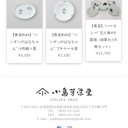
【青花】“ハーモ
ニー” 正八角4寸
【青花Kids】“ペ
【青花Kids】“ペ
皿揃（絵変わり5
ンギンのはなちゃ
ンギンのはなちゃ
枚セット）
ん” 小判銘々皿
ん” プチケーキ皿
¥13,750
¥3,300
¥2,200
〒844-0011 佐賀県西松浦郡有田町岩谷川内2丁目9番19号
TEL： 0955-43-3161
FAX： 0955-43-2165
E-mail：
kojimahoueido@gmail.com