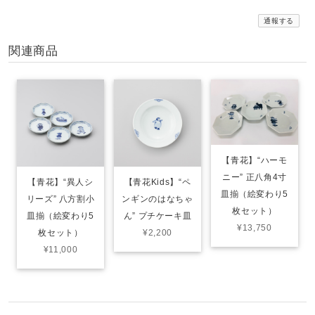
通報する
関連商品
【青花】“ハーモ
ニー” 正八角4寸
【青花】“異人シ
【青花Kids】“ペ
皿揃（絵変わり5
リーズ” 八方割小
ンギンのはなちゃ
枚セット）
皿揃（絵変わり5
ん” プチケーキ皿
¥13,750
枚セット）
¥2,200
¥11,000