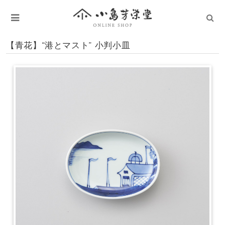
【青花】“港とマスト” 小判小皿