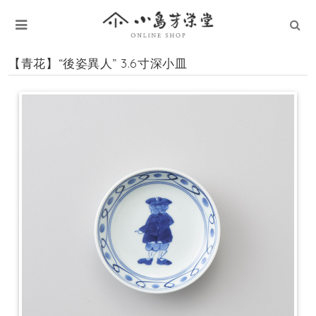
【青花】“後姿異人” 3.6寸深小皿