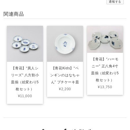
通報する
関連商品
【青花】“ハーモ
ニー” 正八角4寸
【青花】“異人シ
【青花Kids】“ペ
皿揃（絵変わり5
リーズ” 八方割小
ンギンのはなちゃ
枚セット）
皿揃（絵変わり5
ん” プチケーキ皿
¥13,750
枚セット）
¥2,200
¥11,000