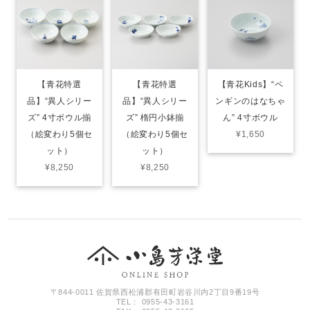
【青花特選
【青花特選
【青花Kids】“ペ
品】“異人シリー
品】“異人シリー
ンギンのはなちゃ
ズ” 4寸ボウル揃
ズ” 楕円小鉢揃
ん” 4寸ボウル
（絵変わり5個セ
（絵変わり5個セ
¥1,650
ット）
ット）
¥8,250
¥8,250
〒844-0011 佐賀県西松浦郡有田町岩谷川内2丁目9番19号
TEL： 0955-43-3161