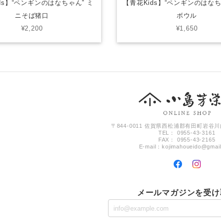
ds】“ペンギンのはなちゃん” ミ
【青花Kids】“ペンギンのはなち
ニそば猪口
ボウル
¥2,200
¥1,650
〒844-0011 佐賀県西松浦郡有田町岩谷川
TEL： 0955-43-3161
FAX： 0955-43-2165
E-mail：
kojimahoueido@gmai
メールマガジンを受け