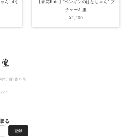
ゃん” 4寸
【青花Kids】“ペンギンのはなちゃん” プ
チケーキ皿
¥2,200
内2丁目9番19号
l.com
取る
登録