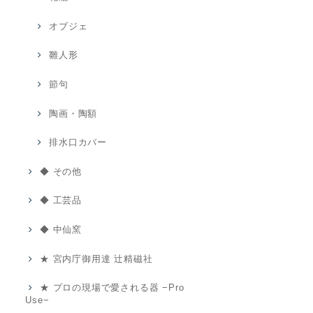
オブジェ
雛人形
節句
陶画・陶額
排水口カバー
◆ その他
◆ 工芸品
◆ 中仙窯
★ 宮内庁御用達 辻精磁社
★ プロの現場で愛される器 −Pro
Use−