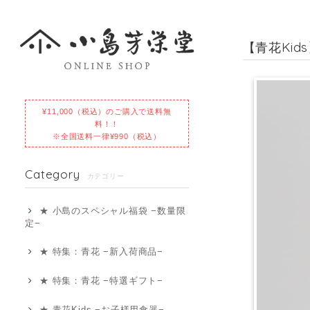
【青花Kid
¥11,000（税込）のご購入で送料無
料！！
※全国送料一律¥990（税込）
Category
カテゴリー
★ 小島のスペシャル福袋 −数量限
定−
★ 特集：青花 −新入荷商品−
★ 特集：青花 −特選ギフト−
★ 青花Kids −お子様用食器−