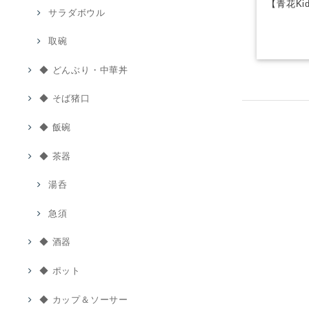
【青花Ki
サラダボウル
取碗
◆ どんぶり・中華丼
◆ そば猪口
◆ 飯碗
◆ 茶器
湯呑
急須
◆ 酒器
◆ ポット
◆ カップ＆ソーサー