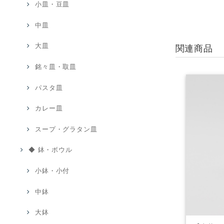
小皿・豆皿
中皿
大皿
関連商品
銘々皿・取皿
パスタ皿
カレー皿
スープ・グラタン皿
◆ 鉢・ボウル
小鉢・小付
中鉢
大鉢