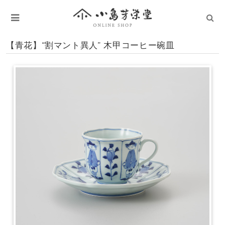
【青花】“割マント異人” 木甲コーヒー碗皿