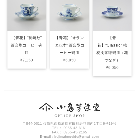
【青花】“長崎紋”
【青花】“オラン
【青
百合型コーヒー碗
ダ万才” 百合型コ
花】“Classic” 桔
皿
ーヒー碗皿
梗渕珈琲碗皿（花
¥7,150
¥6,050
つなぎ）
¥6,050
〒844-0011 佐賀県西松浦郡有田町岩谷川内2丁目9番19号
TEL： 0955-43-3161
FAX： 0955-43-2165
E-mail：
kojimahoueido@gmail.com