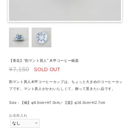
【青花】“割マント異人” 木甲コーヒー碗皿
¥7,150
SOLD OUT
割マント異人木甲コーヒーカップは、ちょっと大きめのコーヒーカッ
プです。マント異人がかわいらしくて、飾って置きたい品です。
Size：【碗】φ8.0cm×H7.0cm／【皿】φ16.0cm×H2.7cm
お名前入れ