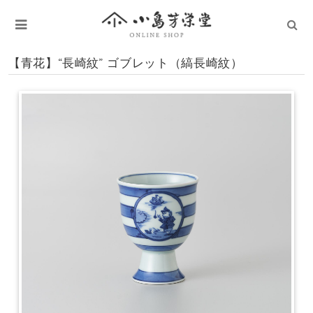
【青花】“長崎紋” ゴブレット（縞長崎紋）