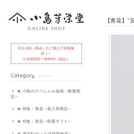
【青花】“
¥11,000（税込）のご購入で送料無
料！！
※全国送料一律¥990（税込）
Category
カテゴリー
★ 小島のスペシャル福袋 −数量限
定−
★ 特集：青花 −新入荷商品−
★ 特集：青花 −特選ギフト−
★ 青花Kids −お子様用食器−