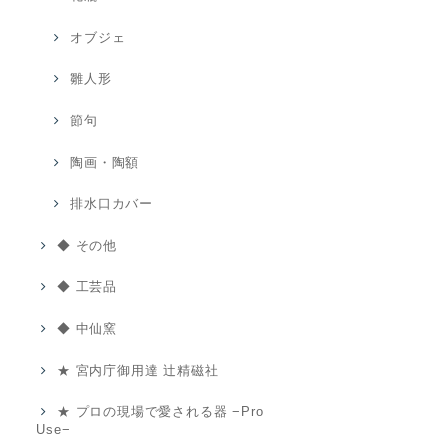
オブジェ
雛人形
節句
陶画・陶額
排水口カバー
◆ その他
◆ 工芸品
◆ 中仙窯
★ 宮内庁御用達 辻精磁社
★ プロの現場で愛される器 −Pro
Use−