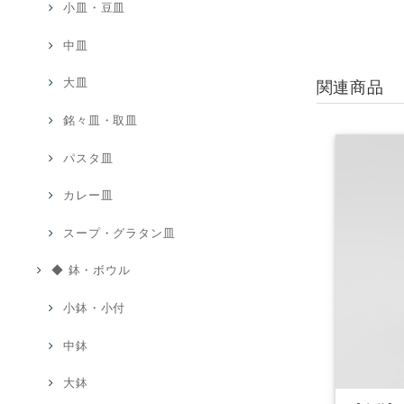
小皿・豆皿
中皿
大皿
関連商品
銘々皿・取皿
パスタ皿
カレー皿
スープ・グラタン皿
◆ 鉢・ボウル
小鉢・小付
中鉢
大鉢