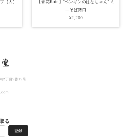
ップ［大］
【青花Kids】“ペンギンのはなちゃん” ミ
ニそば猪口
¥2,200
内2丁目9番19号
l.com
取る
登録