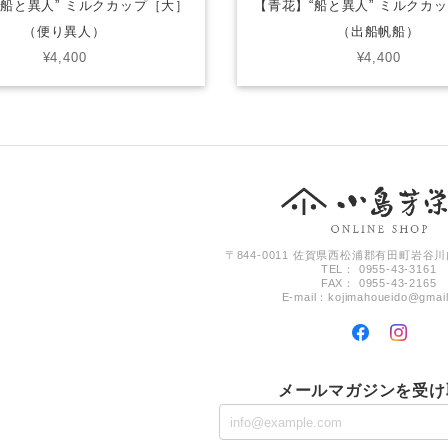
“船と異人” ミルクカップ［大］
【青花】“船と異人” ミルクカ
（便り異人）
（出船帆船）
¥4,400
¥4,400
〒844-0011 佐賀県西松浦郡有田町岩谷川
TEL： 0955-43-3161
FAX： 0955-43-2165
E-mail：
kojimahoueido@gmai
メールマガジンを受け