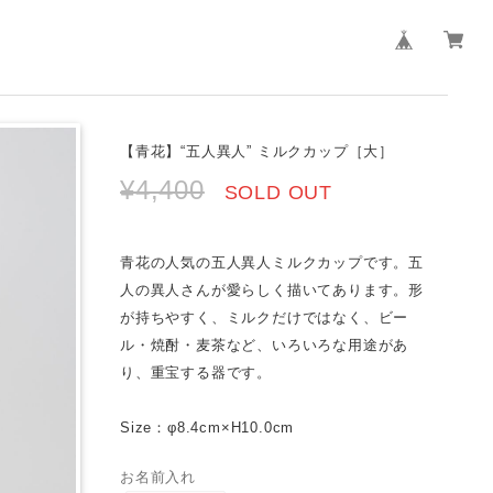
【青花】“五人異人” ミルクカップ［大］
¥4,400
SOLD OUT
青花の人気の五人異人ミルクカップです。五
人の異人さんが愛らしく描いてあります。形
が持ちやすく、ミルクだけではなく、ビー
ル・焼酎・麦茶など、いろいろな用途があ
り、重宝する器です。
Size：φ8.4cm×H10.0cm
お名前入れ