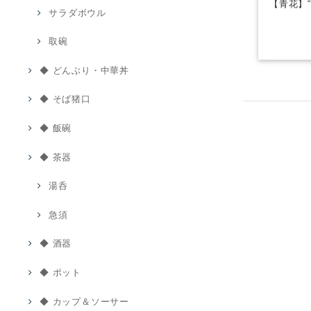
【青花】
サラダボウル
取碗
◆ どんぶり・中華丼
◆ そば猪口
◆ 飯碗
◆ 茶器
湯呑
急須
◆ 酒器
◆ ポット
◆ カップ＆ソーサー