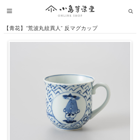
【青花】“荒波丸紋異人” 反マグカップ