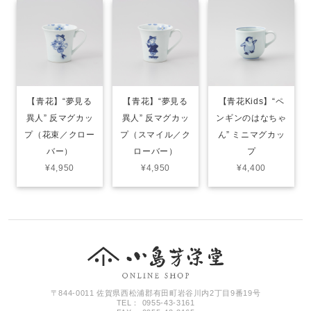
【青花】“夢見る
【青花】“夢見る
【青花Kids】“ペ
異人” 反マグカッ
異人” 反マグカッ
ンギンのはなちゃ
プ（花束／クロー
プ（スマイル／ク
ん” ミニマグカッ
バー）
ローバー）
プ
¥4,950
¥4,950
¥4,400
〒844-0011 佐賀県西松浦郡有田町岩谷川内2丁目9番19号
TEL： 0955-43-3161