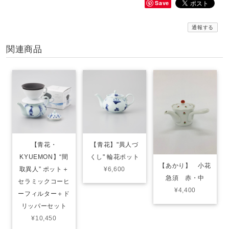
Save
通報する
関連商品
【青花・
【青花】"異人づ
KYUEMON】“間
くし" 輪花ポット
【あかり】 小花
取異人” ポット＋
¥6,600
急須 赤・中
セラミックコーヒ
¥4,400
ーフィルター＋ド
リッパーセット
¥10,450