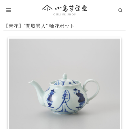
【青花】“間取異人” 輪花ポット