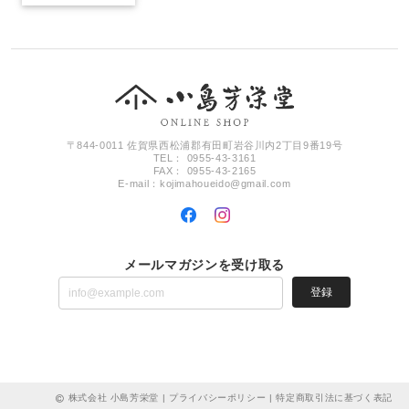
〒844-0011 佐賀県西松浦郡有田町岩谷川内2丁目9番19号
TEL： 0955-43-3161
FAX： 0955-43-2165
E-mail：
kojimahoueido@gmail.com
メールマガジンを受け取る
登録
株式会社 小島芳栄堂 |
プライバシーポリシー
|
特定商取引法に基づく表記