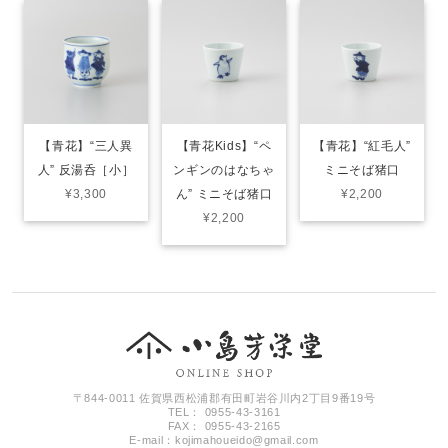
【青花】“三人異
【青花Kids】“ペ
【青花】“紅毛人”
人” 反湯呑［小］
ンギンのはなちゃ
ミニそば猪口
¥3,300
ん” ミニそば猪口
¥2,200
¥2,200
〒844-0011 佐賀県西松浦郡有田町岩谷川内2丁目9番19号
TEL： 0955-43-3161
FAX： 0955-43-2165
E-mail：
kojimahoueido@gmail.com