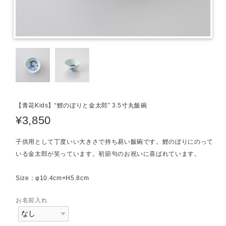
【青花Kids】“鯉のぼりと金太郎” 3.5寸丸飯碗
¥3,850
子供用として丁度いい大きさで持ち易い飯碗です。鯉のぼりにのって
いる金太郎が笑っています。初節句のお祝いに喜ばれています。
Size：φ10.4cm×H5.8cm
お名前入れ