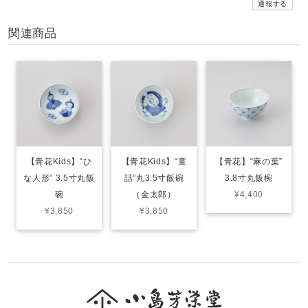
通報する
関連商品
【青花Kids】“ひ
【青花Kids】“童
【青花】“麻の葉”
な人形” 3.5寸丸飯
話”丸3.5寸飯碗
3.8寸丸飯椀
碗
（金太郎）
¥4,400
¥3,850
¥3,850