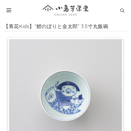
【青花Kids】“鯉のぼりと金太郎” 3.5寸丸飯碗