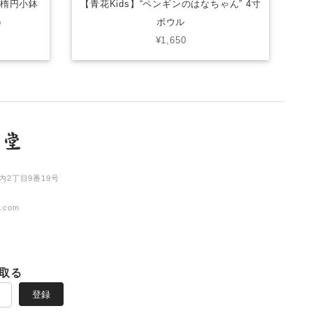
 楕円小鉢
【青花Kids】“ペンギンのはなちゃん” 4寸
）
ボウル
¥1,650
内2丁目9番19号
l.com
取る
登録