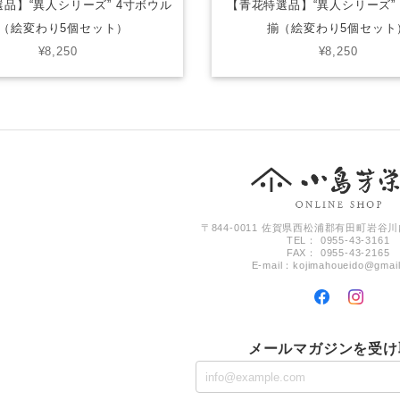
品】“異人シリーズ” 4寸ボウル
【青花特選品】“異人シリーズ”
（絵変わり5個セット）
揃（絵変わり5個セット
¥8,250
¥8,250
〒844-0011 佐賀県西松浦郡有田町岩谷川
TEL： 0955-43-3161
FAX： 0955-43-2165
E-mail：
kojimahoueido@gmai
メールマガジンを受け