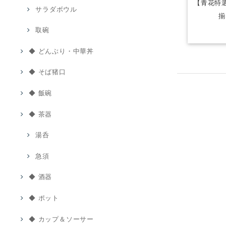
【青花特選
サラダボウル
揃
取碗
◆ どんぶり・中華丼
◆ そば猪口
◆ 飯碗
◆ 茶器
湯呑
急須
◆ 酒器
◆ ポット
◆ カップ＆ソーサー