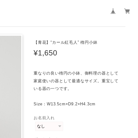
【青花】“カール紅毛人” 楕円小鉢
¥1,650
重なりの良い楕円の小鉢、御料理の器として
家庭使いの器として最適なサイズ。重宝して
いる器の一つです。
Size：W13.5cm×D9.2×H4.3cm
お名前入れ