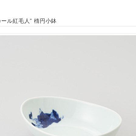
カール紅毛人” 楕円小鉢