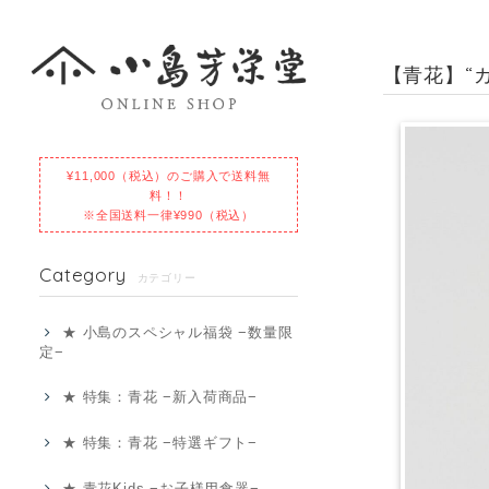
【青花】“
¥11,000（税込）のご購入で送料無
料！！
※全国送料一律¥990（税込）
Category
カテゴリー
★ 小島のスペシャル福袋 −数量限
定−
★ 特集：青花 −新入荷商品−
★ 特集：青花 −特選ギフト−
★ 青花Kids −お子様用食器−