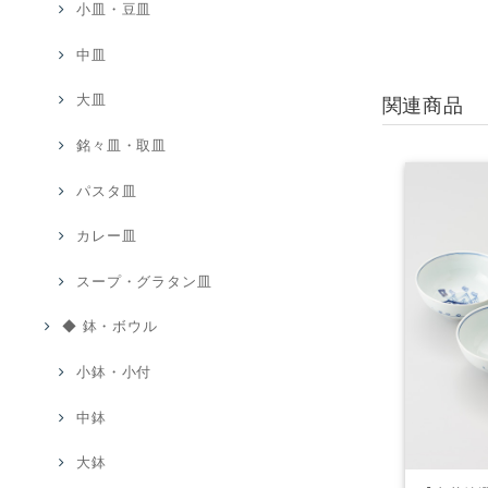
小皿・豆皿
中皿
大皿
関連商品
銘々皿・取皿
パスタ皿
カレー皿
スープ・グラタン皿
◆ 鉢・ボウル
小鉢・小付
中鉢
大鉢