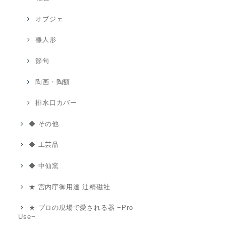
オブジェ
雛人形
節句
陶画・陶額
排水口カバー
◆ その他
◆ 工芸品
◆ 中仙窯
★ 宮内庁御用達 辻精磁社
★ プロの現場で愛される器 −Pro
Use−