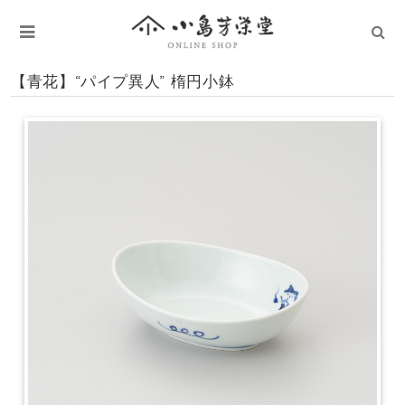
【青花】“パイプ異人” 楕円小鉢