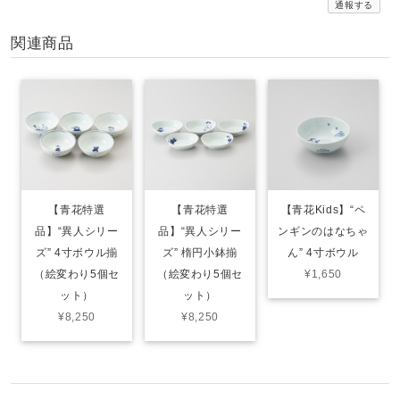
通報する
関連商品
【青花特選
【青花特選
【青花Kids】“ペ
品】“異人シリー
品】“異人シリー
ンギンのはなちゃ
ズ” 4寸ボウル揃
ズ” 楕円小鉢揃
ん” 4寸ボウル
（絵変わり5個セ
（絵変わり5個セ
¥1,650
ット）
ット）
¥8,250
¥8,250